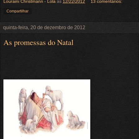
Louraini Christmann - Lola
às
12/22/2012
13 comentários:
Compartilhar
quinta-feira, 20 de dezembro de 2012
As promessas do Natal