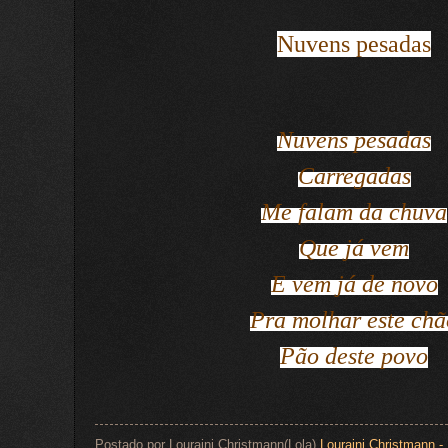
Nuvens pesadas
Nuvens pesadas
Carregadas
Me falam da chuva
Que já vem
E vem já de novo
Pra molhar este chã
Pão deste povo
Postado por Louraini Christmann(Lola)
Louraini Christmann - 