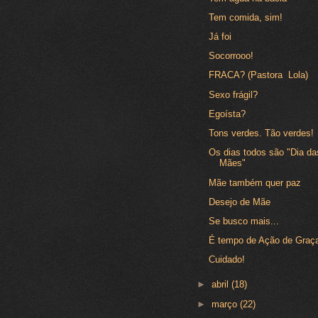
Tem comida, sim!
Já foi
Socorrooo!
FRACA? (Pastora Lola)
Sexo frágil?
Egoísta?
Tons verdes. Tão verdes!
Os dias todos são "Dia da
Mães"
Mãe também quer paz
Desejo de Mãe
Se busco mais...
É tempo de Ação de Graç
Cuidado!
►
abril
(18)
►
março
(22)