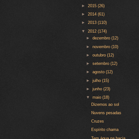
►
2015
(26)
►
2014
(61)
►
2013
(110)
▼
2012
(174)
►
dezembro
(12)
►
novembro
(10)
►
outubro
(12)
►
setembro
(12)
►
agosto
(12)
►
julho
(15)
►
junho
(23)
▼
maio
(18)
Dizemos ao sol
Nuvens pesadas
Cruzes
Espírito chama
Tem água na bacia