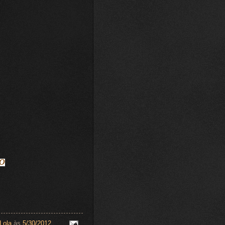
o
Lola
às
5/30/2012