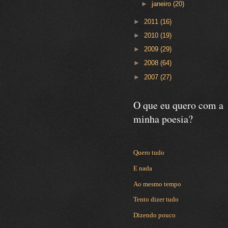
►
janeiro
(20)
►
2011
(16)
►
2010
(19)
►
2009
(29)
►
2008
(64)
►
2007
(27)
O que eu quero com a
minha poesia?
Quero tudo
E nada
Ao mesmo tempo
Tento dizer tudo
Dizendo pouco